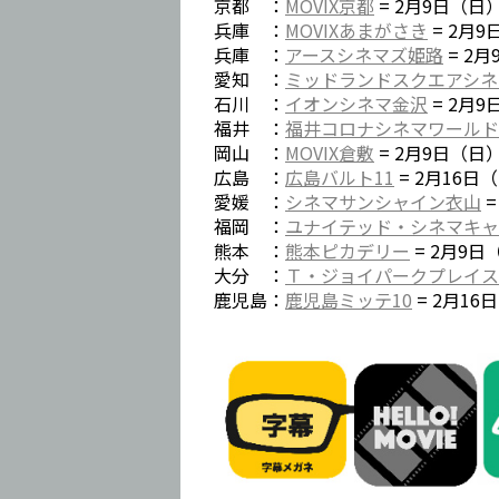
京都 ：
MOVIX京都
= 2月9日（日
兵庫 ：
MOVIXあまがさき
= 2月
兵庫 ：
アースシネマズ姫路
= 2
愛知 ：
ミッドランドスクエアシネ
石川 ：
イオンシネマ金沢
= 2月
福井 ：
福井コロナシネマワールド
岡山 ：
MOVIX倉敷
= 2月9日（日
広島 ：
広島バルト11
= 2月16日
愛媛 ：
シネマサンシャイン衣山
=
福岡 ：
ユナイテッド・シネマキャ
熊本 ：
熊本ピカデリー
= 2月9日
大分 ：
Ｔ・ジョイパークプレイス
鹿児島：
鹿児島ミッテ10
= 2月1