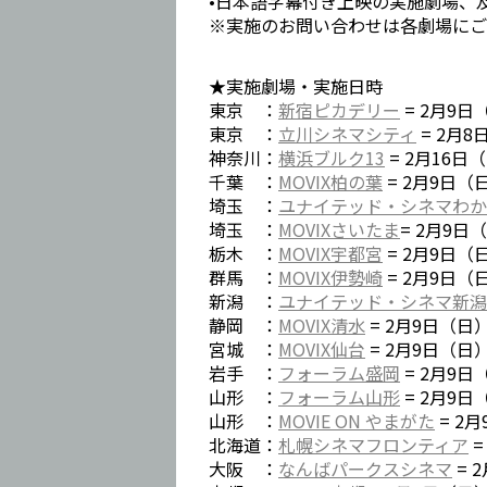
•日本語字幕付き上映の実施劇場、
※実施のお問い合わせは各劇場にご
★実施劇場・実施日時
東京 ：
新宿ピカデリー
= 2月9日
東京 ：
立川シネマシティ
= 2月
神奈川：
横浜ブルク13
= 2月16日
千葉 ：
MOVIX柏の葉
= 2月9日（
埼玉 ：
ユナイテッド・シネマわか
埼玉 ：
MOVIXさいたま
= 2月9日
栃木 ：
MOVIX宇都宮
= 2月9日（
群馬 ：
MOVIX伊勢崎
= 2月9日（
新潟 ：
ユナイテッド・シネマ新潟
静岡 ：
MOVIX清水
= 2月9日（日
宮城 ：
MOVIX仙台
= 2月9日（日
岩手 ：
フォーラム盛岡
= 2月9日
山形 ：
フォーラム山形
= 2月9日
山形 ：
MOVIE ON やまがた
= 2
北海道：
札幌シネマフロンティア
=
大阪 ：
なんばパークスシネマ
= 