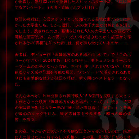
が拡散し、累計32万部を突破した大ヒットホラー小説、『口に関
するアンケート』（著者・背筋／ポプラ社刊）。
物語の発端は、心霊スポットとして知られる墓地に肝だめしに向
かった大学生たち。しかし翌日、1人の女子大生が忽然と姿を消し
てしまう。残されたのは、墓地を訪れた5人の大学生たちが語る“不
可解な証言”だけ。あの夜、いったい何が起きたのか？ 証言から導
かれるその“真相”を知った者には、何が待ち受けているのか……。
著者は、デビュー作『近畿地方のある場所について』で「このホ
ラーがすごい！2024年版」1位を獲得し、モキュメンタリーホラ
ーブームの旗手となった背筋。本作も刊行されるやいなや、印象
的なサイズ感や予測不可能な展開、“アンケート”で明かされるあま
りにも衝撃的な結末が話題を呼び、瞬く間にベストセラーとなっ
た。
そんな本作が、昨年公開され興行収入15.6億円を突破する大ヒッ
ト作となった映画『近畿地方のある場所について』に続き、待望
の実写映画化！Jホラー界の巨匠・清水崇監督（『呪怨』）と背筋
が最恐のタッグを組み、観客の日常を侵食する「90分の最恐体
験」を放つ！
あの夜、何が起きたのか？不可解な証言から導かれるのは、絶対
に人に話せない＜おそろしい真相＞。この夏、最恐の”肝だめし体