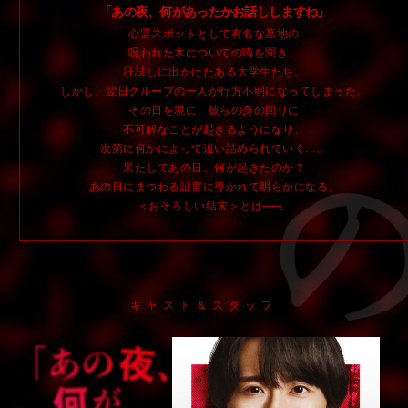
「あの夜、何があったかお話ししますね」
心霊スポットとして有名な墓地の
呪われた木についての噂を聞き、
肝試しに出かけたある大学生たち。
しかし、翌日グループの一人が
行方不明になってしまった。
その日を境に、
彼らの身の回りに
不可解なことが起きるようになり、
次第に何かによって追い詰められていく…。
果たしてあの日、何が起きたのか？
あの日にまつわる証言に導かれて明らかになる、
＜おそろしい結末＞とは
――
。
キャスト＆スタッフ