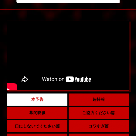
本予告
超特報
幕間映像
ご協力ください篇
口にしないでください篇
コワすぎ篇