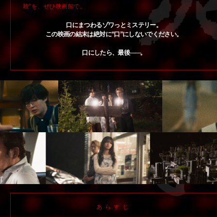
験”を、ぜひ映画館で。
口にまつわるゾワっとミステリー。
この映画の結末は絶対に
“口”にしないでください。
口にしたら、最後
――
。
あらすじ