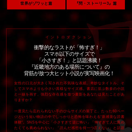
世界がゾワッと篇
『問・ストーリー3』篇
イントロダクション
衝撃的なラストが「怖すぎ！」
スマホ以下のサイズで
「小さすぎ！」と話題沸騰！
『近畿地方のある場所について』の
背筋が放つ大ヒット小説が実写映画化！
女性の口元が大きく写された不気味な表紙、奇妙なタイトル、そ
してスマホよりも小さい異様なサイズ感。書店に並ぶ数多の小説
と一線を画す、強烈な存在感を放つ書影をあなたは見たことがあ
りますか？
一度見たら忘れられない手のひらサイズの装丁と、たった60ペー
ジという短い物語の中でしっかりと恐怖を味わえる“新感覚な読書
体験”。SNSを中心に「小さすぎて逆に怖い」「怖すぎて人に薦め
たくても薦められない」「読んだ感想を何一つ言えない」と話題