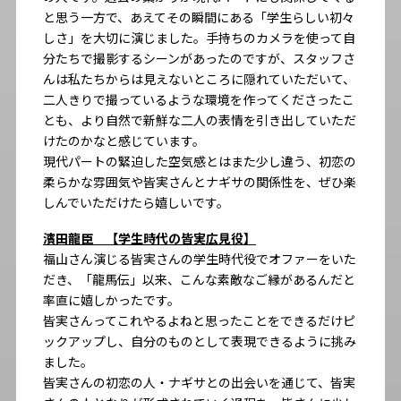
と思う一方で、あえてその瞬間にある「学生らしい初々
しさ」を大切に演じました。手持ちのカメラを使って自
分たちで撮影するシーンがあったのですが、スタッフさ
んは私たちからは見えないところに隠れていただいて、
二人きりで撮っているような環境を作ってくださったこ
とも、より自然で新鮮な二人の表情を引き出していただ
けたのかなと感じています。
現代パートの緊迫した空気感とはまた少し違う、初恋の
柔らかな雰囲気や皆実さんとナギサの関係性を、ぜひ楽
しんでいただけたら嬉しいです。
濱田龍臣
【
学生時代の皆実広見役
】
福山さん演じる皆実さんの学生時代役でオファーをいた
だき、「龍馬伝」以来、こんな素敵なご縁があるんだと
率直に嬉しかったです。
皆実さんってこれやるよねと思ったことをできるだけピ
ックアップし、自分のものとして表現できるように挑み
ました。
皆実さんの初恋の人・ナギサとの出会いを通じて、皆実