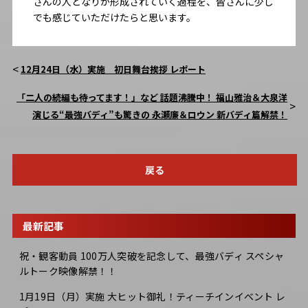
さんの人となりが形成されていく過程を、皆さんに少し
でも感じていただけたらと思います。
12月24日（水）実施 初日舞台挨拶 レポート
「二人の続編も待ってます！」など 話題沸騰中！ 福山雅治＆大泉洋
演じる“最強バディ”も驚きの 永瀬廉＆ロウン 新バディ篇解禁！
戻る
最新記事
祝・観客動員 100万人突破を記念して、最強バディ スペシャ
ルトーク映像解禁！！
1月19日（月）実施 大ヒット御礼！ティーチインイベント レ