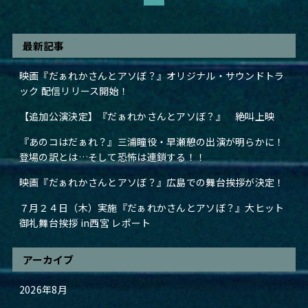
最新記事
映画『だぁれかさんとアソぼ？』オリジナル・サウンドトラ
ック 配信リリース開始！
【追加公演決定】『だぁれかさんとアソぼ？』 絶叫上映
『あのコはだぁれ？』三浦瞳役・早瀬憩の出演が明らかに！
登場の訳とは…そして恐怖は連鎖する！！
映画『だぁれかさんとアソぼ？』広島での舞台挨拶が決定！
７月２４日（木）実施『だぁれかさんとアソぼ？』大ヒット
御礼舞台挨拶 in西宮 レポート
アーカイブ
2026年8月