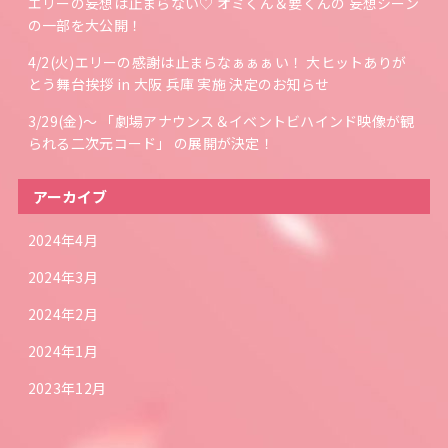
エリーの妄想は止まらない♡ オミくん＆要くんの 妄想シーン
の一部を大公開！
4/2(火)エリーの感謝は止まらなぁぁぁい！ 大ヒットありが
とう舞台挨拶 in 大阪 兵庫 実施 決定のお知らせ
3/29(金)～ 「劇場アナウンス＆イベントビハインド映像が観
られる二次元コード」 の展開が決定！
アーカイブ
2024年4月
2024年3月
2024年2月
2024年1月
2023年12月