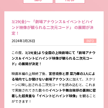
3/29(金)～ 「劇場アナウンス＆イベントビハイ
ンド映像が観られる二次元コード」 の展開が決
定！
2024年3月26日
INFO
この度、
3/29(
金
)
より全国の上映劇場にて「劇場アナウ
ンス
＆
イベントビハインド映像が観られる二次元コー
ド」の展開が決定！
映画本編の上映終了後、
宮世琉弥と原 菜乃華の
2
人によ
る場内でしか聞けない劇場アナウンス
に加えて、スクリ
ーンに映し出される二次元コードを読み込むと、これま
で実施されてきた数々の
イベントや舞台挨拶の裏側に密
着した超貴重な「イベントビハインド映像」
を観ること
ができます！