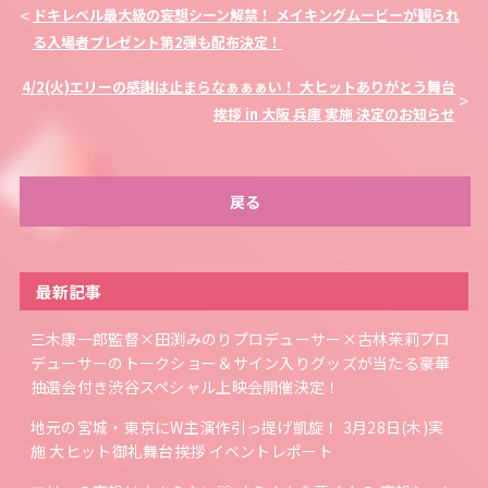
ドキレベル最大級の妄想シーン解禁！ メイキングムービーが観られ
る入場者プレゼント第2弾も配布決定！
4/2(火)エリーの感謝は止まらなぁぁぁい！ 大ヒットありがとう舞台
挨拶 in 大阪 兵庫 実施 決定のお知らせ
戻る
最新記事
三木康一郎監督×田渕みのりプロデューサー×古林茉莉プロ
デューサーのトークショー＆サイン入りグッズが当たる豪華
抽選会付き渋谷スペシャル上映会開催決定！
地元の宮城・東京にW主演作引っ提げ凱旋！ 3月28日(木)実
施 大ヒット御礼舞台挨拶 イベントレポート