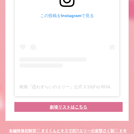
この投稿をInstagramで見る
映画『恋わずらいのエリー』公式 3.15(Fri) ROADSHOW♡(@_lovesickellie_)がシェアした投稿
劇場リストはこちら
本編映像初解禁♡ オミくんとキス寸前⁈エリーの妄想さく裂♡ ドキ