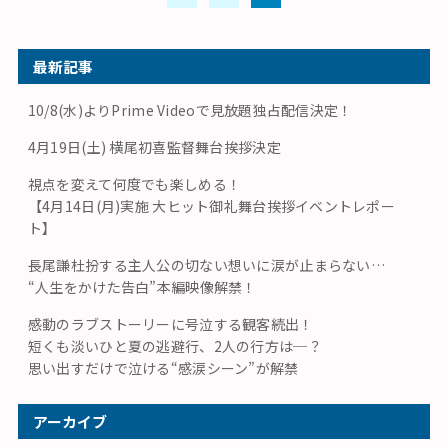
最新記事
10/8(水)よりPrime Videoで見放題独占配信決定！
4月19日(土) 横尾初喜監督舞台挨拶決定
視点を変えて何度でも楽しめる！
【4月14日(月)実施 大ヒット御礼舞台挨拶イベントレポー
ト】
長尾謙杜扮する主人公の切ない想いに涙が止まらない…
“人生をかけた告白”本編映像解禁！
感動のラブストーリーに号泣する観客続出！
短くも淡いひと夏の逃避行、2人の行方は─？
思い出すだけで泣ける“感涙シーン”が解禁
アーカイブ