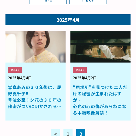
2025年4月
INFO
INFO
2025年4月4日
2025年4月2日
當真あみの３０年後は、尾
“居場所”を見つけた二人だ
野真千子!!
けの秘密が生まれたはず
号泣必至！夕花の３０年の
が…
秘密がついに明かされる…
心也の心の傷があらわにな
る本編映像解禁！
<
1
2