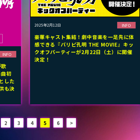
INFO
2025年2月12日
豪華キャスト集結！劇中音楽を一足先に体
感できる『パリピ孔明 THE MOVIE』キッ
クオフパーティーが2月22日（土）に開催
INFO
決定！
が歌
楽曲初
めとした
供も決
2
3
4
5
6
>