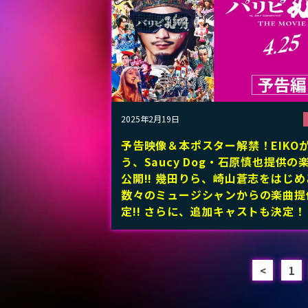
2025年2月19日
予告映像＆本ポスター解禁！EIKO
う、Saucy Dog・石原慎也提供の
公開!! 幾田りら、崎山蒼志をはじ
数々のミュージシャンからの楽曲提
定!! さらに、追加キャストも決定！
<
1