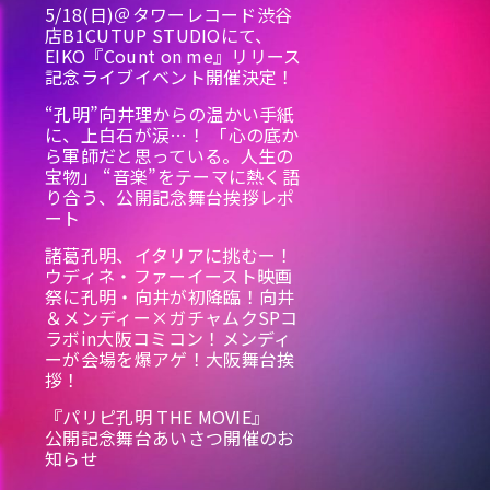
5/18(日)＠タワーレコード渋谷
店B1CUTUP STUDIOにて、
EIKO『Count on me』リリース
記念ライブイベント開催決定！
“孔明”向井理からの温かい手紙
に、上白石が涙…！ 「心の底か
ら軍師だと思っている。人生の
宝物」 “音楽”をテーマに熱く語
り合う、公開記念舞台挨拶レポ
ート
諸葛孔明、イタリアに挑むー！
ウディネ・ファーイースト映画
祭に孔明・向井が初降臨！向井
＆メンディー×ガチャムクSPコ
ラボin大阪コミコン！メンディ
ーが会場を爆アゲ！大阪舞台挨
拶！
『パリピ孔明 THE MOVIE』
公開記念舞台あいさつ開催のお
知らせ