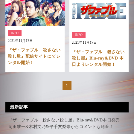
INFO
INFO
2021年11月17日
2021年11月17日
『ザ・ファブル 殺さない
『ザ・ファブル 殺さない
殺し屋』配信サイトにてレ
殺し屋』Blu-ray&DVD 本
ンタル開始！
日よりレンタル開始！
1
最新記事
『ザ・ファブル 殺さない殺し屋』Blu-ray&DVD本日発売！
岡田准一&木村文乃&平手友梨奈からコメントも到着！