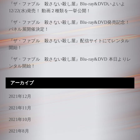
『ザ・ファブル 殺さない殺し屋』Blu-ray&DVDいよいよ
12/22(水)発売！ 動画２種類を一挙公開！
『ザ・ファブル 殺さない殺し屋』Blu-ray&DVD発売記念！
パネル展開催決定！
『ザ・ファブル 殺さない殺し屋』配信サイトにてレンタル
開始！
『ザ・ファブル 殺さない殺し屋』Blu-ray&DVD 本日よりレ
ンタル開始！
アーカイブ
2021年12月
2021年11月
2021年10月
2021年8月