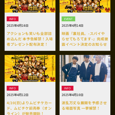
INFO
EVENT
2025年4月16日
2025年4月14日
アクションも笑いも全部詰
映画『裏社員。-スパイや
め込んだ 本予告解禁！入場
らせてもろてます-』完成披
者プレゼント配布決定！
露イベント決定のお知らせ
INFO
INFO
2025年4月12日
2025年4月10日
4/20(日)よりムビチケカー
波乱万丈な展開を予感させ
ド、ムビチケ前売券（オン
る場面写真 一挙解禁！
ライン）が発売開始！