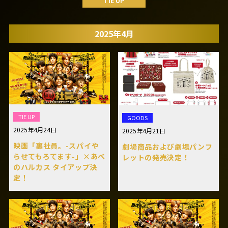
TIE UP
2025年4月
TIE UP
GOODS
2025年4月24日
2025年4月21日
映画「裏社員。-スパイや
劇場商品および劇場パンフ
らせてもろてます-」×あべ
レットの発売決定！
のハルカス タイアップ決
定！