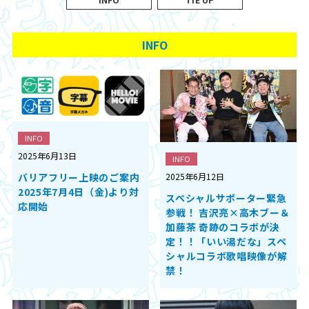
INFO
INFO
2025年6月13日
INFO
バリアフリー上映のご案内
2025年6月12日
2025年7月4日（金)より対
スペシャルサポーター緊急
応開始
参戦！ 吉沢亮×高木ブー＆
加藤茶 奇跡のコラボが決
定！！「いい湯だな」スペ
シャルコラボ歌唱映像が解
禁！