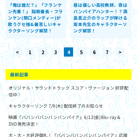
「俺は誰だ？」「フランケ
昼は優しい高校教師、夜は
ン先輩！」 脳筋番長・フラ
バンパイアハンター！？満
ンケン(関口メンディー)が
島真之介のラップが弾ける
歌うクセ強&暑苦しいキャ
坂本先生のキャラクターソ
ラクターソング解禁！
ング解禁！
<
1
2
3
4
5
6
7
>
最新記事
オリジナル・サウンドトラック スコア・ヴァージョン 好評配
信中！
キャラクターソング 7/9(木) 配信終了のお知らせ
映画『ババンババンバンバンパイア』6/12(金)Blu-ray＆
DVD発売決定！
大・大・大好評御礼！『ババンババンバンバンパイア』応援