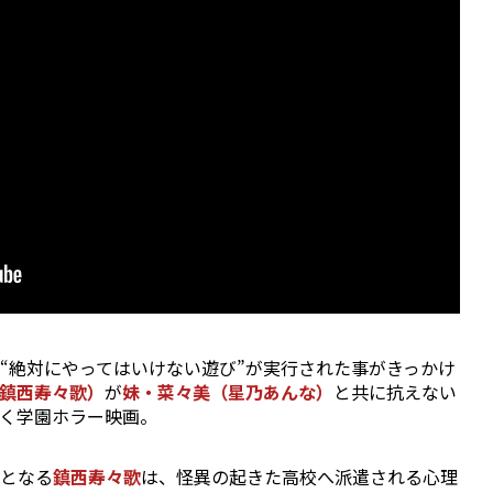
“絶対にやってはいけない遊び”が実行された事がきっかけ
鎮西寿々歌）
が
妹・菜々美（星乃あんな）
と共に抗えない
く学園ホラー映画。
となる
鎮西寿々歌
は、怪異の起きた高校へ派遣される心理