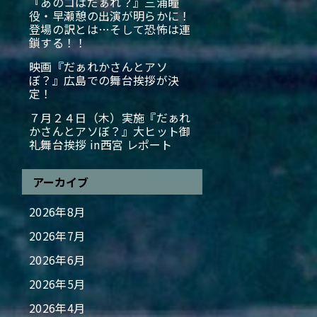
『あのコはだぁれ？』三浦瞳
役・早瀬憩の出演が明らかに！
登場の訳とは…そして恐怖は連
鎖する！！
映画『だぁれかさんとアソ
ぼ？』広島での舞台挨拶が決
定！
７月２４日（木）実施『だぁれ
かさんとアソぼ？』大ヒット御
礼舞台挨拶 in西宮 レポート
アーカイブ
2026年8月
2026年7月
2026年6月
2026年5月
2026年4月