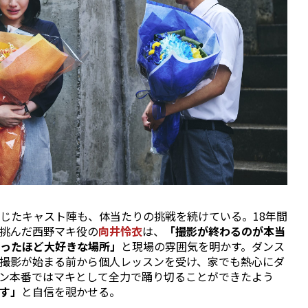
じたキャスト陣も、体当たりの挑戦を続けている。18年間
挑んだ西野マキ役の
向井怜衣
は、
「撮影が終わるのが本当
ったほど大好きな場所」
と現場の雰囲気を明かす。ダンス
撮影が始まる前から個人レッスンを受け、家でも熱心にダ
ン本番ではマキとして全力で踊り切ることができたよう
す」
と自信を覗かせる。