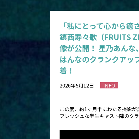
「私にとって心から癒
鎮西寿々歌（FRUITS 
像が公開！ 星乃あん
はんなのクランクアッ
着！
2026年5月12日
INFO
この度、約1ヶ月半にわたる撮影が
フレッシュな学生キャスト陣のクラ