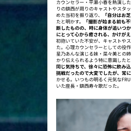
カウンセラー・平瀬小春を熱演した
りの鎮西が周りのキャストやスタッ
めた当初を振り返り、
「自分はお芝
たと明かす。
「撮影が始まる前も不
断したものの、時に身体が追いつか
にとって心から癒される、かけがえ
初抱いていた不安が、キャストやス
た。心理カウンセラーとしての役作
星乃あんな演じる妹・菜々美との姉
かり伝えられるよう特に意識したと
同じ気持ちで、徐々に恐怖に飲み込
挑戦だったので大変でしたが、常に
かせる。いつもの明るく元気なFRUI
いた座長・鎮西寿々歌だった。