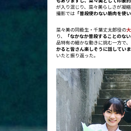
もありますし、菜々美として印象的
が入り混じり、菜々美らしさが凝縮
撮影では
「普段使わない筋肉を使い
菜々美の同級生・千葉丈太郎役の
大
り、
「なかなか普段することのない
品特有の細かな動きに挑む一方で、
かると皆さん楽しそうに話していま
いたと振り返った。