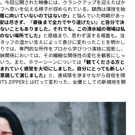
。今回公開された映像には、クランクアップを迎えたばか
フへ思いを伝える様子が収められている。鎮西は演技を始
居に向いていないのではないか」
と悩んでいた時期があっ
安は尽きず、『最後まで全力でやり遂げたい』と自分で決
ないこともありました。それでも、この清水組の現場は私
のない場所でした」
と感極まり、思わず涙する場面も。当
タッフの温かい支えによって喜びに変わったことを明かし
りでは、専門的な所作をプロから学びつつ演技に投影し、
妹関係においては、その繊細な関係性の変化を観客にしっ
いう。また、ホラーシーンについては
「観てくださる方と
まれていく感覚を大切にしました。自分にとっても新しい
意識して演じました」
と、達成感を滲ませながら自信を覗
TS ZIPPERとは打って変わった、女優としての新境地を開