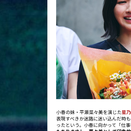
小春の妹・平瀬菜々美を演じた
星乃
表現すべきか迷路に迷い込んだ時も
ったという。小春に向かって「仕事