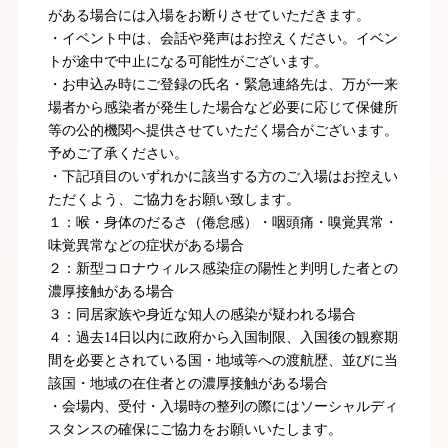
がある場合には入場をお断りさせていただきます。
・イベント中は、会話や発声はお控えください。イベン
トが途中で中止になる可能性がございます。
・お申込み時にご登録の氏名・緊急連絡先は、万が一来
場者から感染者が発生した場合など必要に応じて保健所
等の公的機関へ提供させていただく場合がございます。
予めご了承ください。
・下記項目のいずれかに該当する方のご入場はお控えい
ただくよう、ご協力をお願い致します。
１：喉・身体のだるさ（倦怠感）・咽頭痛・嗅覚異常・
味覚異常などの症状がある場合
２：新型コロナウィルス感染症の陽性と判明した者との
濃厚接触がある場合
３：同居家族や身近な知人の感染が疑われる場合
４：過去14日以内に政府から入国制限、入国後の観察期
間を必要とされている国・地域等への渡航歴、並びに当
該国・地域の在住者との濃厚接触がある場合
・会場内、受付・入場時の整列の際にはソーシャルディ
スタンスの確保にご協力をお願いいたします。