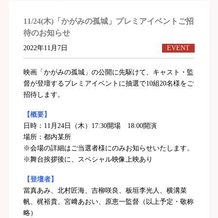
11/24(木)「かがみの孤城」プレミアイベントご招
待のお知らせ
2022年11月7日
EVENT
映画「かがみの孤城」の公開に先駆けて、キャスト・監
督が登壇するプレミアイベントに抽選で10組20名様をご
招待します。
【概要】
日時：11月24日（木）17:30開場 18:00開演
場所：都内某所
※会場の詳細はご当選者様にのみお知らせいたします。
※舞台挨拶後に、スペシャル映像上映あり
【登壇者】
當真あみ、北村匠海、吉柳咲良、板垣李光人、横溝菜
帆、梶裕貴、宮﨑あおい、原恵一監督（以上予定・敬称
略）