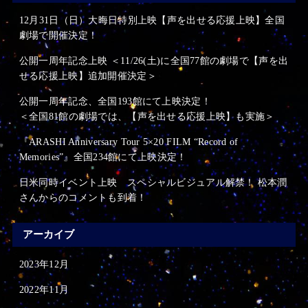
12月31日（日）大晦日特別上映【声を出せる応援上映】全国
劇場で開催決定！
公開一周年記念上映 ＜11/26(土)に全国77館の劇場で【声を出
せる応援上映】追加開催決定＞
公開一周年記念、全国193館にて上映決定！
＜全国81館の劇場では、【声を出せる応援上映】も実施＞
『ARASHI Anniversary Tour 5×20 FILM “Record of
Memories”』全国234館にて上映決定！
日米同時イベント上映 スペシャルビジュアル解禁！ 松本潤
さんからのコメントも到着！
アーカイブ
2023年12月
2022年11月