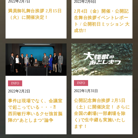
2022年2月7日
2022年2月6日
満員御礼舞台挨拶 2月15日
2月4日（金）開催・公開記
（火）に開催決定！
念舞台挨拶イベントレポー
ト / 公開初日ミッション 大
成功!!
INFO
INFO
2022年1月31日
2022年2月2日
公開記念舞台挨拶 2月5日
事件は現場でなく、会議室
（土）に開催決定！ さらに
で起こっている・・・⁈
全国の劇場(一部劇場を除
西田敏行率いるクセ強首脳
く)で生中継も実施いたし
陣の“あとしまつ”論争
ます！