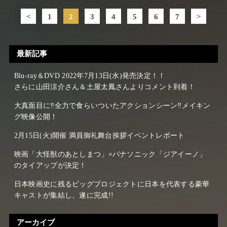
<
1
2
3
4
5
6
7
>
最新記事
Blu-ray＆DVD 2022年7月13日(水)発売決定！！
さらに山田涼介さん＆土屋太鳳さんよりコメント到着！
大真面目に‼全力で食らいついたアクションシーン‼メイキン
グ映像公開！
2月15日(火)開催 満員御礼舞台挨拶イベントレポート
映画「大怪獣のあとしまつ」×パナソニック「ジアイーノ」
のタイアップが決定！
日本映画史に残るビッグプロジェクトに日本を代表する豪華
キャストが集結し、遂に完成!!
アーカイブ