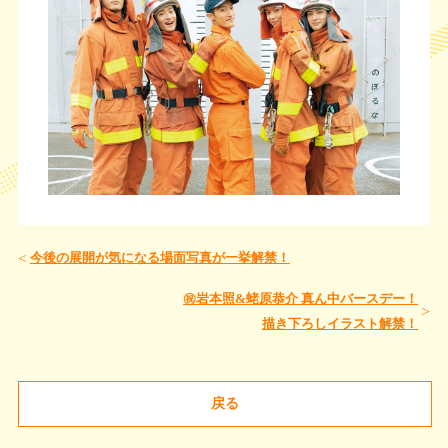
今後の展開が気になる場面写真が一挙解禁！
㊗岩本照&蛯原恭介 真ん中バースデー！
描き下ろしイラスト解禁！
戻る