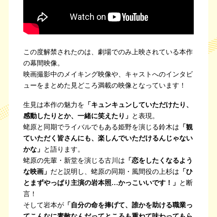
この度解禁されたのは、劇場でのみ上映されている本作
の幕間映像。
映画撮影中のメイキング映像や、キャストへのインタビ
ューをまとめた見どころ満載の映像となっています！
生見は本作の魅力を
「キュンキュンしていただけたり、
感動したりとか、一緒に笑えたり」
と表現。
蛯原と同期でライバルでもある姫野を演じる鈴木は
「観
ていただく皆さんにも、楽しんでいただけるんじゃない
かな」
と語ります。
蛯原の先輩・新堂を演じる古川は
「恋をしたくなるよう
な映画」
だと説明し、蛯原の同期・風間役の上杉は
「ひ
とまずやっぱり主演の岩本照…かっこいいです！」
と断
言！
そして岩本が
「自分の命を捧げて、誰かを助ける職業っ
てこんなに素敵なんだってところも重ねて味わってもら