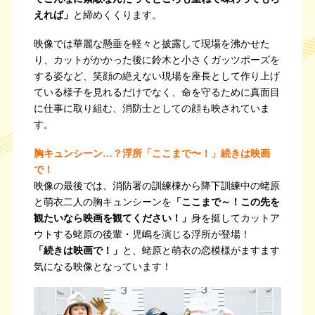
えれば」
と締めくくります。
映像では華麗な懸垂を軽々と披露して現場を沸かせた
り、カットがかかった後に鈴木と小さくガッツポーズを
する姿など、笑顔の絶えない現場を座長として作り上げ
ている様子を見れるだけでなく、命を守るために真面目
に仕事に取り組む、消防士としての顔も映されていま
す。
胸キュンシーン…？浮所「ここまで〜！」続きは映画
で！
映像の最後では、消防署の訓練棟から降下訓練中の蛯原
と萌衣二人の胸キュンシーンを
「ここまで～！この先を
観たいなら映画を観てください！」
身を挺してカットア
ウトする蛯原の後輩・児嶋を演じる浮所が登場！
「続きは映画で！」
と、蛯原と萌衣の恋模様がますます
気になる映像となっています！