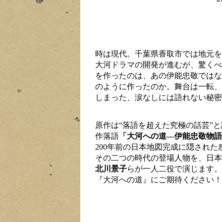
時は現代。千葉県香取市では地元を
大河ドラマの開発が進むが、驚くべ
を作ったのは、あの伊能忠敬ではな
のように作ったのか。舞台は一転、
しまった、涙なしには語れない秘密
原作は“落語を超えた究極の話芸”
作落語
「大河への道―伊能忠敬物語
200年前の日本地図完成に隠され
その二つの時代の登場人物を、日本
北川景子
らが一人二役で演じます。
『大河への道』にご期待ください！