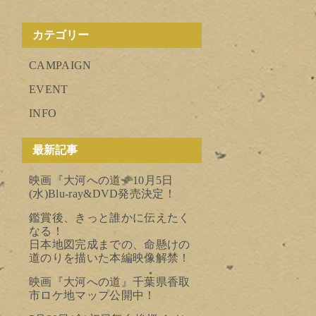
カテゴリー
CAMPAIGN
EVENT
INFO
最新記事
映画『大河への道』10月5日
(水)Blu-ray&DVD発売決定！
鑑賞後、きっと誰かに伝えたく
なる！
日本地図完成までの、命懸けの
道のりを描いた本編映像解禁！
映画『大河への道』千葉県香取
市ロケ地マップ公開中！