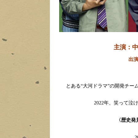
主演：中
出
とある“大河ドラマ”の開発チー
2022年、笑って
〈歴史発