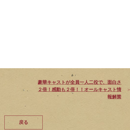
豪華キャストが全員一人二役で、面白さ
２倍！感動も２倍！！オールキャスト情
報解禁
戻る