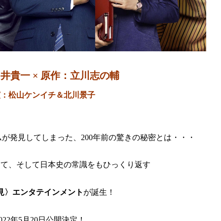
井貴一 × 原作：立川志の輔
演：松山ケンイチ＆北川景子
ムが発見してしまった、200年前の驚きの秘密とは・・・
泣けて、そして日本史の常識をもひっくり返す
見〉エンタテインメント
が誕生！
2022年5月20日公開決定！