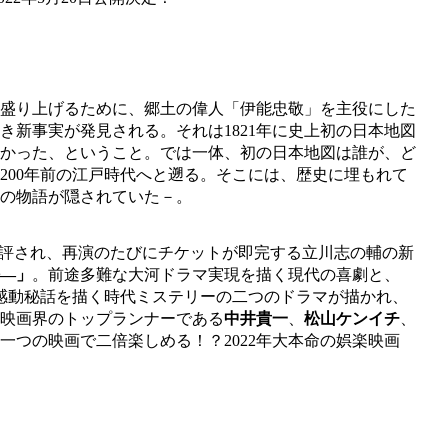
盛り上げるために、郷土の偉人「伊能忠敬」を主役にした
き新事実が発見される。それは1821年に史上初の日本地図
かった、ということ。では一体、初の日本地図は誰が、ど
200年前の江戸時代へと遡る。そこには、歴史に埋もれて
の物語が隠されていた－。
と評され、再演のたびにチケットが即完する立川志の輔の新
―」
。前途多難な大河ドラマ実現を描く現代の喜劇と、
た感動秘話を描く時代ミステリーの二つのドラマが描かれ、
映画界のトップランナーである
中井貴一
、
松山ケンイチ
、
一つの映画で二倍楽しめる！？2022年大本命の娯楽映画