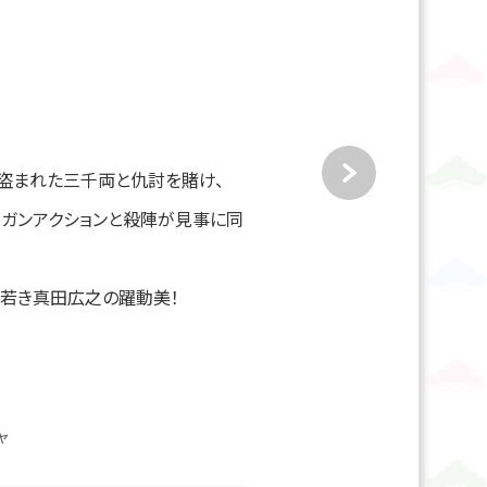
盗まれた三千両と仇討を賭け、
ガンアクションと殺陣が見事に同
る若き真田広之の躍動美！
ャ