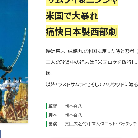
米国で大暴れ
痛快日本製西部劇
時は幕末。咸臨丸で米国に渡った侍と忍者。
二人の珍道中の行末は？米国ロケを敢行し、
居。
以降『ラストサムライ』そしてハリウッドに渡
監督
岡本喜八
脚本
岡本喜八
出演
真田広之:竹中直人:スコット・バッチッチ