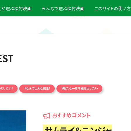
0人が選ぶ松竹映画
みんなで選ぶ松竹映画
このサイトの使い方
EST
ッとしたい！
#なんて壮大な風景！
#新たな一歩を踏み出したい
おすすめコメント
サムライ&ニンジャ