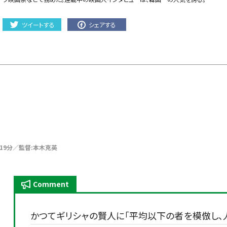
ツイートする
シェアする
119分／監督:本木克英
Comment
かつてギリシャの賢人に「平均以下の者を模倣し、