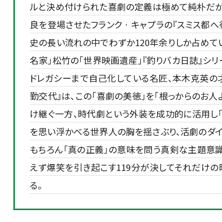
ルと決め付けられた喜劇の定義は極めて純朴だが
良を登場させたフランクㆍキャプラの『スミス都へ行
史の長い流れの中でわずか120年余りしか占めてい
名家」松竹の「世界映画遺産」『釣りバカ日誌』シリ
ドレガシーまで自己化している名匠、本木克英の
勤交代』は、この「喜劇の美徳」を「根っからのお人
け継ぐ一方、時代劇という外装を成功的に活用し
を思い浮かべる世界人の胸を揺さぶり、活劇のダイ
もちろん「真の正義」の意味を問う真剣な主題意
えず爆笑を引き起こす119分が決してそれだけ
る。